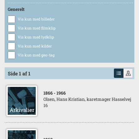
Generelt
Vis kun med billeder
Vis kun med filmklip
Vis kun med lydklip
Vis kun med kilder
Vis kun med geo-tag
Side 1 af 1
1866
- 1966
Olsen, Hans Kristian, karetmager Hasselvej
16