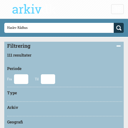
Filtrering
111 resultater
Periode
Fra
Til
Type
Arkiv
Geografi