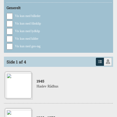
Generelt
Vis kun med billeder
Vis kun med filmklip
Vis kun med lydklip
Vis kun med kilder
Vis kun med geo-tag
Side 1 af 4
1945
Haslev Rådhus