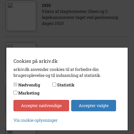
1920
5 børn af slagtermester Olsen og 2
legekammerater taget ved genforening
dagen 1920.
1933
Høng Realskole
Cookies på arkiv.dk
arkiv.dk anvender cookies til at forbedre din
brugeroplevelse og til indsamling af statistik.
Nødvendig
Statistik
1960
Marketing
Høng Realskole 1. Petersen, Vang 2. Jensen,
Arne 3. Ludvigsen, Thomas 4. Palludan-
Accepter nødvendige
Accepter valgte
Møller, Finn 5. Larsen, Peder Sustman 6...
Vis cookie oplysninger