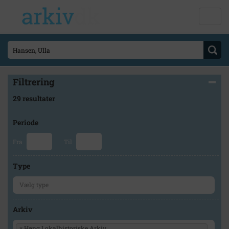
Filtrering
29 resultater
Periode
Fra
Til
Type
Arkiv
×
Høng Lokalhistoriske Arkiv