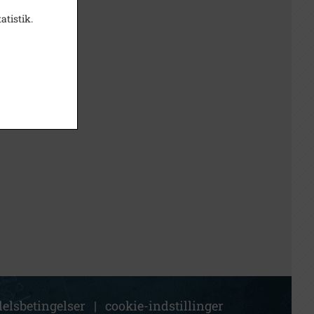
atistik.
elsbetingelser
|
cookie-indstillinger