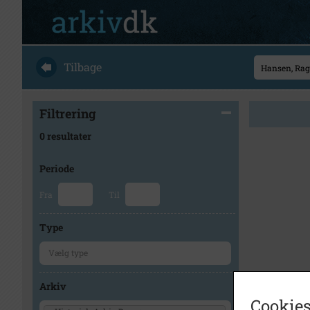
Tilbage
Filtrering
0 resultater
Periode
Fra
Til
Type
Arkiv
Cookies