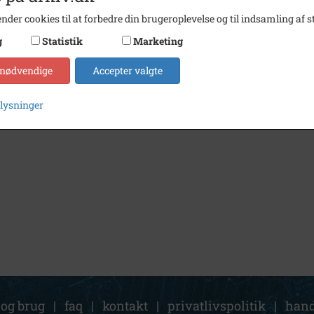
nder cookies til at forbedre din brugeroplevelse og til indsamling af st
g
Statistik
Marketing
 nødvendige
Accepter valgte
plysninger
 og brug
|
faq
|
kontakt
|
privatlivspolitik
|
hand