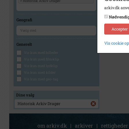
×
Historisk Arkiv Dragør
arkiv.dk anve
Nødvendi
Geografi
Accepter
Vis cookie o
Generelt
Vis kun med billeder
Vis kun med filmklip
Vis kun med lydklip
Vis kun med kilder
Vis kun med geo-tag
Dine valg
Historisk Arkiv Dragør
om arkiv.dk
|
arkiver
|
rettigheder