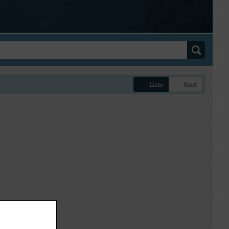
Liste
Kort