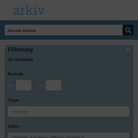
Filtrering
26 resultater
Periode
Fra
Til
Type
Arkiv
×
Holbæk-Arkiverne / Tølløse Lokalarkiv