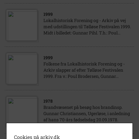
1999
Lokalhistorisk Forening og - Arkiv på vej
med udstillingen til Tølløse Festivalen 1999.
Midt i billedet: Gunnar Pihl. T.h.: Poul...
1999
Folkene fra Lokalhistorisk Forening og -
Arkiv slapper af efter Tølløse Festivalen
1999. Fra v.: Poul Brodersen, Gunnar...
1978
Brandvæsenet på besøg hos brandinsp.
Gunnar Christiansen, Ugerløse, i anledning
af hans 70-års fødselsdag 20.09.1978.
Cookies på arkiv.dk