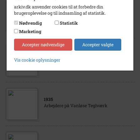
1998
arkiv.dk anvender cookies til at forbedre din
Der slås reb på Bukkerup Landsby-
brugeroplevelse og til indsamling af statistik.
museum maj 1998. Fra v. (foroverbøjet):
Nødvendig
Statistik
Poul Hansen, Kr. Eskilstrup, Erik Jensen...
Marketing
Accepter nødvendige
Accepter valgte
1999
Spisning efter den lokalhistoriske udstilling
Vis cookie oplysninger
er lukket på Tølløse Festivalen 1999. Fra v.
(med ryggen til): Poul Bro- dersen, Gunnar...
1935
Arbejdere på Vanløse Teglværk