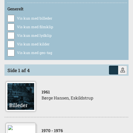
Generelt
Vis kun med billeder
Vis kun med filmklip
Vis kun med lydklip
Vis kun med kilder
Vis kun med geo-tag
Side 1 af 4
1961
Børge Hansen, Eskildstrup
1970
- 1976