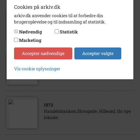
Cookies på arkiv.dk
arkiv.dk anvender cookies til at forbedre din
1974
brugeroplevelse og til indsamling af statistik.
Bankbestyren i Handelsbanken, Helsingør.
Nødvendig
Statistik
Marketing
Accepter nødvendige
Accepter valgte
1978
Gammelt legetøj udstilles Handelsbanken
Vis cookie oplysninger
Stengade Helsingør
1973
Handelsbanken,Slotsgade, Hillerød, får nye
lokaler.