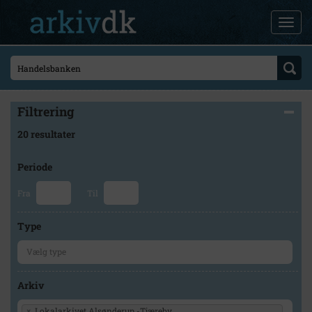
Filtrering
20 resultater
Periode
Fra
Til
Type
Arkiv
×
Lokalarkivet Alsønderup -Tjæreby