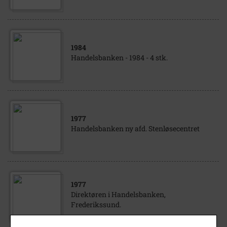
1984
Handelsbanken - 1984 - 4 stk.
1977
Handelsbanken ny afd. Stenløsecentret
1977
Direktøren i Handelsbanken,
Frederikssund.