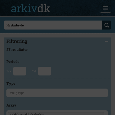
Filtrering
27 resultater
Periode
Fra
Til
Type
Arkiv
×
Odsherred Lokalarkiv