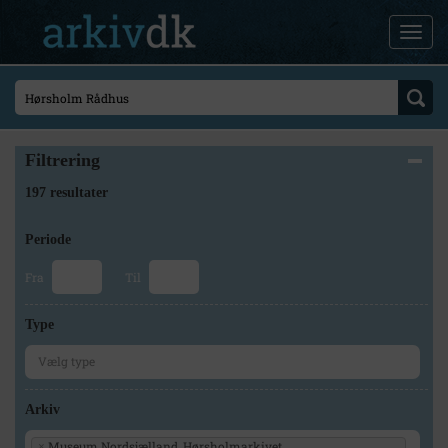
Filtrering
197 resultater
Periode
Fra
Til
Type
Arkiv
Museum Nordsjælland, Hørsholmarkivet
×