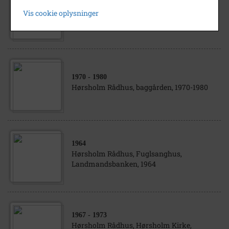
1963
- 1964
Vis cookie oplysninger
Fuglsanghus, Hørsholm Rådhus, 1963-64
1970
- 1980
Hørsholm Rådhus, baggården, 1970-1980
1964
Hørsholm Rådhus, Fuglsanghus,
Landmandsbanken, 1964
1967
- 1973
Hørsholm Rådhus, Hørsholm Kirke,