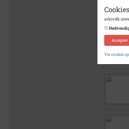
Cookies
arkiv.dk anve
Nødvendi
Accepter
Vis cookie o