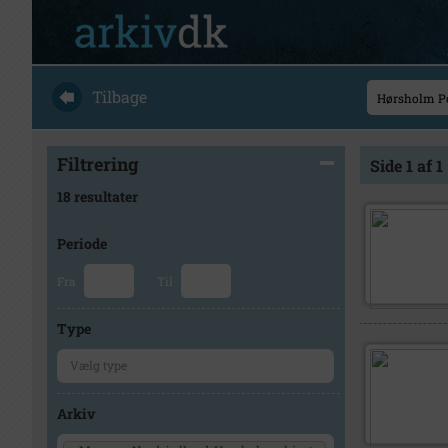
Tilbage
Filtrering
Side 1 af 1
18 resultater
Periode
Fra
Til
Type
Arkiv