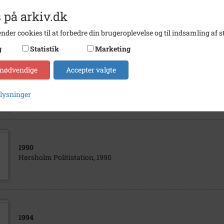
1994
 på arkiv.dk
Hørsholm Politistation under udvidelse, 1994
nder cookies til at forbedre din brugeroplevelse og til indsamling af st
g
Statistik
Marketing
 nødvendige
Accepter valgte
1994
Hørsholm Politistation under udvidelse, 1994
plysninger
1990
Hørsholm Politistation, 1990
1994