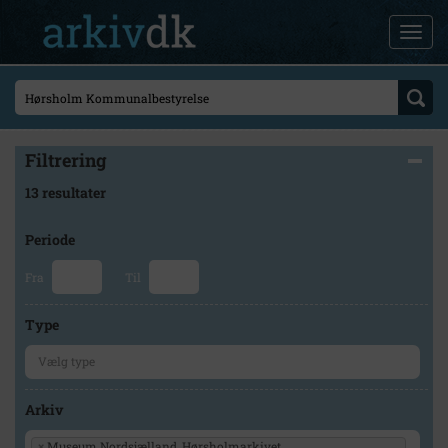
Filtrering
13 resultater
Periode
Fra
Til
Type
Arkiv
×
Museum Nordsjælland, Hørsholmarkivet