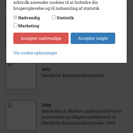
arkiv.dk anvender cookies til at forbedre din
brugeroplevelse og til indsamling af statistik.
Nødvendig
Statistik
1917
- 1921
Marketing
Fru Marie Tryde, medlem af Hørsholm
Kommunalbestyrelse 1917-1921
Accepter nødvendige
Accepter valgte
Vis cookie oplysninger
1962
Hørsholm Kommunalbestyrelse
2008
Hørsholm Gl. Rådhus, galleri med fotos af
nuværende og tidligere medlemmer af
Hørsholm Kommunalbestyrelse, 2008