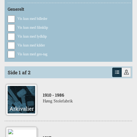
Generelt
Vis kun med billeder
Vis kun med filmklip
Vis kun med lydklip
Vis kun med kilder
Vis kun med geo-tag
Side 1 af 2
1910
- 1986
Høng Stolefabrik