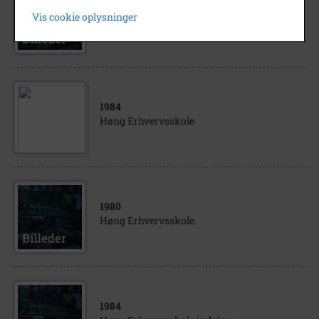
1984
Vis cookie oplysninger
Høng Erhvervsskole indvies
1984
Høng Erhvervsskole
1980
Høng Erhvervsskole.
1984