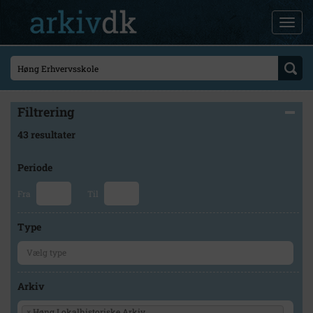
Filtrering
43 resultater
Periode
Fra
Til
Type
Arkiv
×
Høng Lokalhistoriske Arkiv