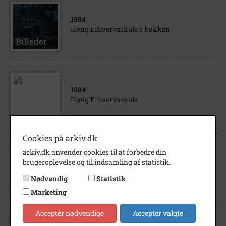
1984
Høng Erhvervsskole`s køkken
1984
Høng Erhvervsskole
Cookies på arkiv.dk
arkiv.dk anvender cookies til at forbedre din
1980
brugeroplevelse og til indsamling af statistik.
Høng Erhvervsskole.
Nødvendig
Statistik
Marketing
Accepter nødvendige
Accepter valgte