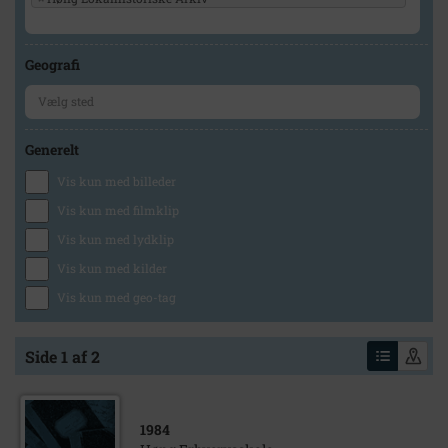
Geografi
Generelt
Vis kun med billeder
Vis kun med filmklip
Vis kun med lydklip
Vis kun med kilder
Vis kun med geo-tag
Side 1 af 2
1984