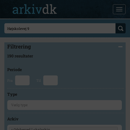
Filtrering
190 resultater
Periode
Fra
Til
Type
Arkiv
×
Odsherred Lokalarkiv