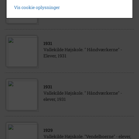
1929
Vis cookie oplysninger
Vallekilde Højskole. "Fynboer" - marts 1929
1931
Vallekilde Højskole. " Håndværkerne" -
Elever, 1931
1931
Vallekilde Højskole. " Håndværkerne" -
elever, 1931
1929
Vallekilde Højskole. "Vendelboerne" - elever,