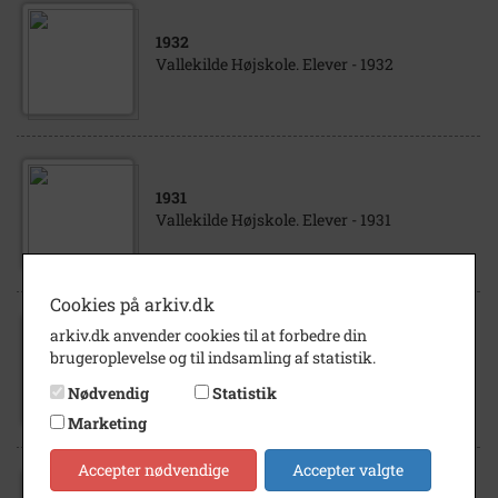
1932
Vallekilde Højskole. Elever - 1932
1931
Vallekilde Højskole. Elever - 1931
Cookies på arkiv.dk
arkiv.dk anvender cookies til at forbedre din
1870
brugeroplevelse og til indsamling af statistik.
Ernst Trier Vallekilde Højskole Højskolevej
9, Vallekilde 4534 Hørve
Nødvendig
Statistik
Marketing
Accepter nødvendige
Accepter valgte