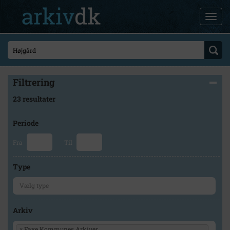
Filtrering
23 resultater
Periode
Fra
Til
Type
Arkiv
×
Faxe Kommunes Arkiver