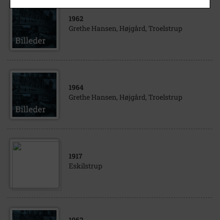
1962
Grethe Hansen, Højgård, Troelstrup
1964
Grethe Hansen, Højgård, Troelstrup
1917
Eskilstrup
1962