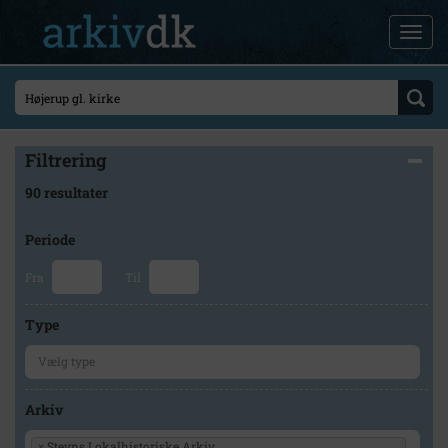
Filtrering
90 resultater
Periode
Fra
Til
Type
Arkiv
×
Stevns Lokalhistoriske Arkiv