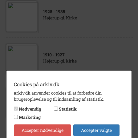
1928
- 1935
Højerup gl. Kirke
1910
- 1927
Højerup gl. kirke
Cookies på arkiv.dk
arkiv.dk anvender cookies til at forbedre din
1920
- 1928
brugeroplevelse og til indsamling af statistik.
Højerup gl. Kirke
Nødvendig
Statistik
Marketing
Accepter nødvendige
Accepter valgte