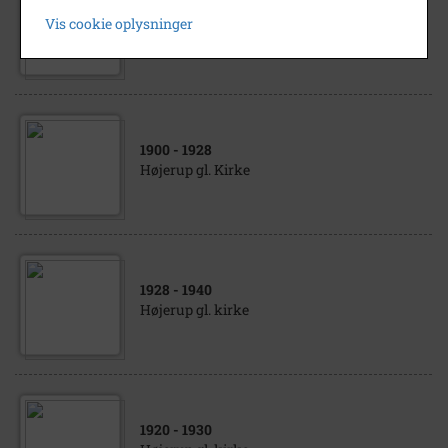
1950
- 1970
Vis cookie oplysninger
Højerup Gl. Kirke
1900
- 1928
Højerup gl. Kirke
1928
- 1940
Højerup gl. kirke
1920
- 1930