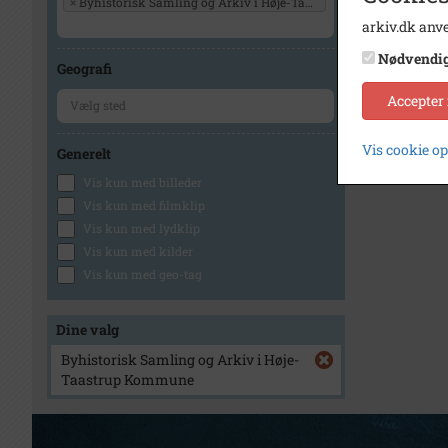
×
Byhistorisk Samling og Arkiv i Høje-Taastrup Kommune
arkiv.dk anve
Nødvendi
Geografi
Accepter
Vis cookie o
Generelt
Vis kun med billeder
Vis kun med filmklip
Vis kun med lydklip
Vis kun med kilder
Vis kun med geo-tag
Dine valg
Byhistorisk Samling og Arkiv i Høje-
Taastrup Kommune