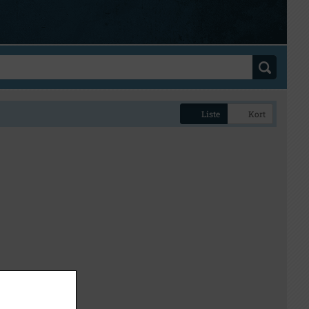
Liste
Kort