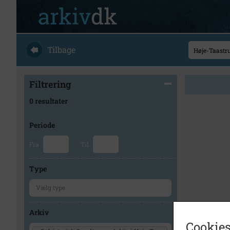
Tilbage
Filtrering
0 resultater
Periode
Fra
Til
Type
Arkiv
Cookies