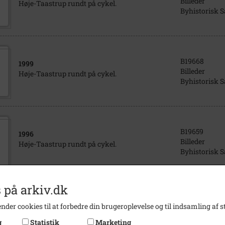
Billeder
Høje-Taastrup rundt på cykel.
Byhistorisk 
B19668
1999
Billeder
Høje-Taastrup rundt på cykel.
Byhistorisk 
B19659
1996
Billeder
Høje-Taastrup rundt på cykel.
Byhistorisk 
 på arkiv.dk
B28000
1997
nder cookies til at forbedre din brugeroplevelse og til indsamling af st
Billeder
Høje-Taastrup rundt på cykel 1997 A
Byhistorisk 
g
Statistik
Marketing