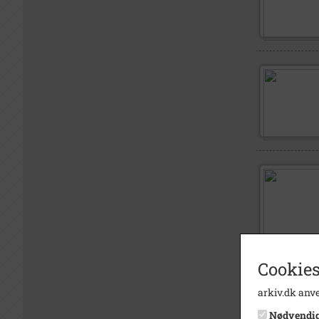
Cookies
arkiv.dk anve
Nødvendi