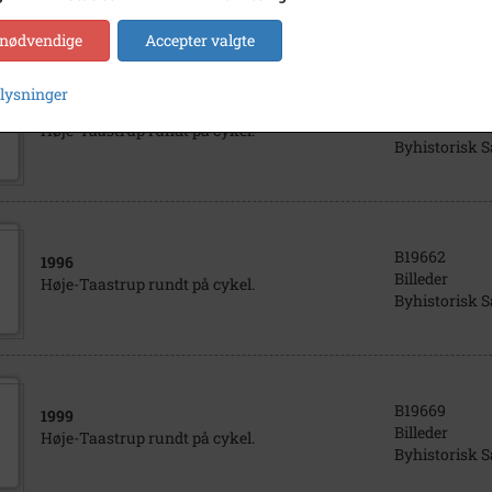
 nødvendige
Accepter valgte
plysninger
B19682
1995
- 2000
Billeder
Høje-Taastrup rundt på cykel.
Byhistorisk 
B19662
1996
Billeder
Høje-Taastrup rundt på cykel.
Byhistorisk 
B19669
1999
Billeder
Høje-Taastrup rundt på cykel.
Byhistorisk 