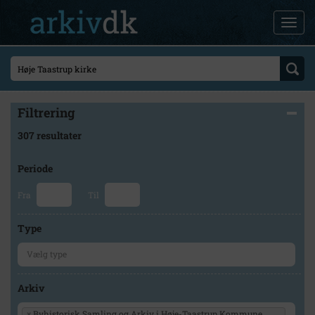
Filtrering
307 resultater
Periode
Fra
Til
Type
Arkiv
×
Byhistorisk Samling og Arkiv i Høje-Taastrup Kommune