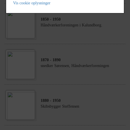
Vis cookie oplysninger
1850
- 1950
Håndværkerforeningen i Kalundborg.
1870
- 1890
snedker Sørensen, Håndværkerforeningen
1880
- 1950
Skibsbygger Steffensen