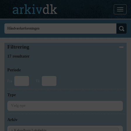
Filtrering
17 resultater
Periode
Fra
Til
Type
Arkiv
×
Kalundborg Lokalarkiv