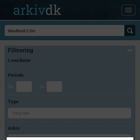
Filtrering
1 resultater
Periode
Fra
Til
Type
Arkiv
×
Lokalarkivet Alsønderup -Tjæreby