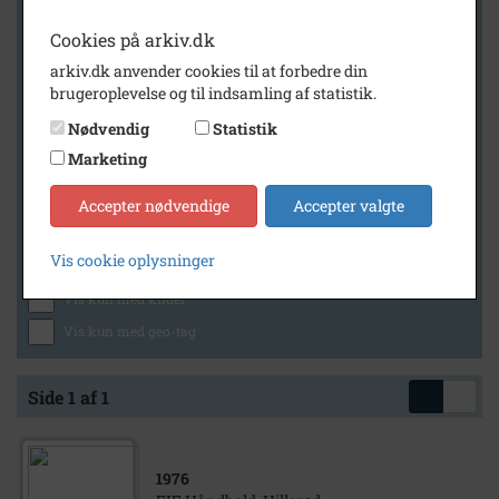
Cookies på arkiv.dk
arkiv.dk anvender cookies til at forbedre din
Geografi
brugeroplevelse og til indsamling af statistik.
Nødvendig
Statistik
Marketing
Generelt
Vis kun med billeder
Accepter nødvendige
Accepter valgte
Vis kun med filmklip
Vis cookie oplysninger
Vis kun med lydklip
Vis kun med kilder
Vis kun med geo-tag
Side 1 af 1
1976