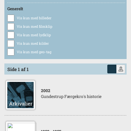
Generelt
Vis kun med billeder
Vis kun med filmklip
Vis kun med lydklip
Vis kun med kilder
Vis kun med geo-tag
Side 1 af 1
2002
Gundestrup Færgekro's historie