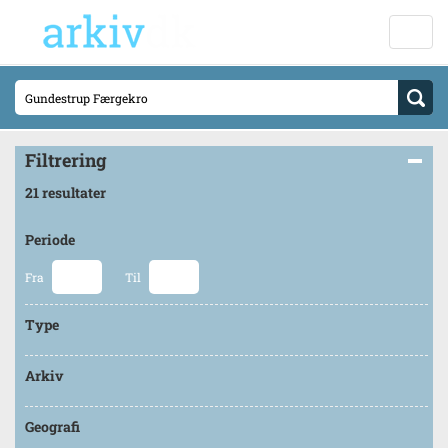
Filtrering
21 resultater
Periode
Fra
Til
Type
Arkiv
Geografi