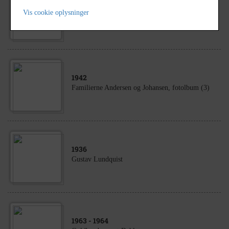
1963
- 1964
Vis cookie oplysninger
Guldbrudeparret Dehlsen
1942
Familierne Andersen og Johansen, fotolbum (3)
1936
Gustav Lundquist
1963
- 1964