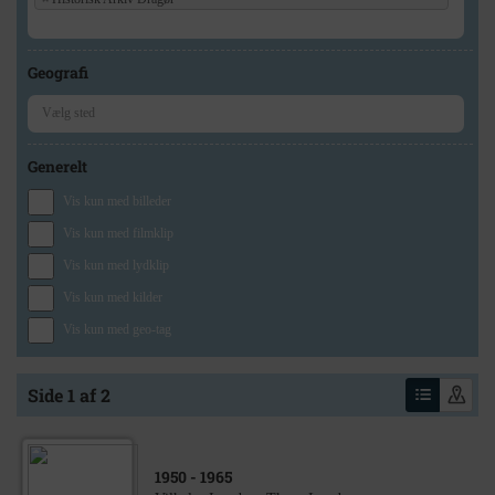
Geografi
Generelt
Vis kun med billeder
Vis kun med filmklip
Vis kun med lydklip
Vis kun med kilder
Vis kun med geo-tag
Side 1 af 2
1950
- 1965