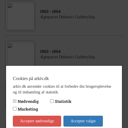
1963
- 1964
Ægteparret Dehlsen's Guldbryllup
1963
- 1964
Ægteparret Dehlsen's Guldbryllup
Cookies på arkiv.dk
arkiv.dk anvender cookies til at forbedre din brugeroplevelse
1931
og til indsamling af statistik.
Æresport til guldbryllup
Nødvendig
Statistik
Marketing
Accepter nødvendige
Accepter valgte