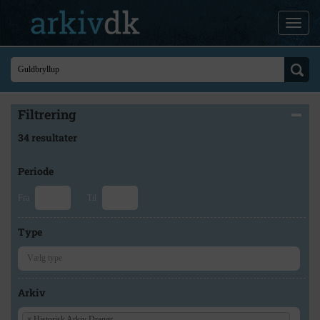
Filtrering
34 resultater
Periode
Fra
Til
Type
Arkiv
×
Historisk Arkiv Dragør