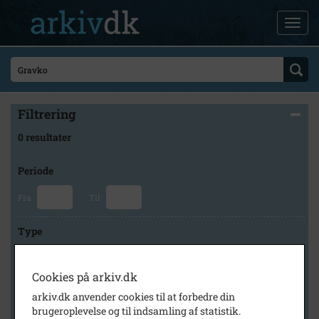
Filtrering
0 resultater
Periode
Fra
Til
Type
Cookies på arkiv.dk
Arkiv
arkiv.dk anvender cookies til at forbedre din
brugeroplevelse og til indsamling af statistik.
×
Herlev Kommunes Lokalarkiv