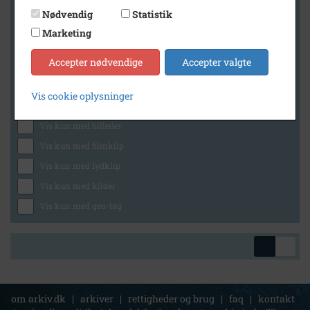
Nødvendig
Statistik
Marketing
Geografi
Accepter nødvendige
Accepter valgte
Vis cookie oplysninger
Generelt
Vis kun med billeder
Vis kun med filmklip
Vis kun med lydklip
Vis kun med kilder
Vis kun med geo-tag
om arkiv.dk
|
arkiver
|
rettigheder og brug
|
faq
|
kontakt