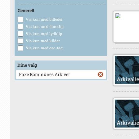
Generelt
Vis kun med billeder
Vis kun med filmklip
Vis kun med lydklip
Vis kun med kilder
Vis kun med geo-tag
Dine valg
Faxe Kommunes Arkiver