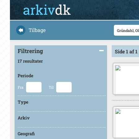
Tilbage
Filtrering
Side 1 af 1
17 resultater
Periode
Fra
Til
Type
Arkiv
Geografi