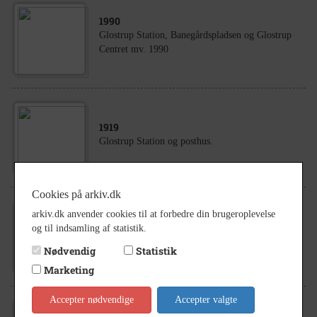
1990
Glostrup Station, Banegårdspladsen og Glostrup
Centret mv. 1990
1919
Glostrup Station og posthus.
Cookies på arkiv.dk
arkiv.dk anvender cookies til at forbedre din brugeroplevelse
1942
og til indsamling af statistik.
Glostrup Station.
Nødvendig
Statistik
Marketing
Accepter nødvendige
Accepter valgte