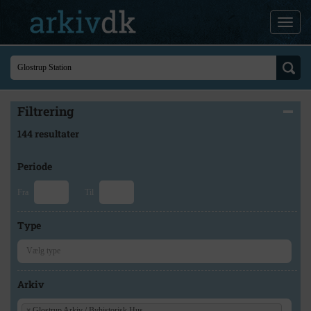
Filtrering
144 resultater
Periode
Fra
Til
Type
Arkiv
×
Glostrup Arkiv / Byhistorisk Hus