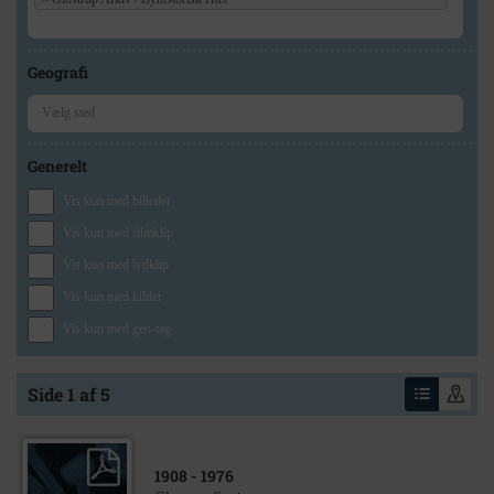
Geografi
Generelt
Vis kun med billeder
Vis kun med filmklip
Vis kun med lydklip
Vis kun med kilder
Vis kun med geo-tag
Side 1 af 5
1908
- 1976