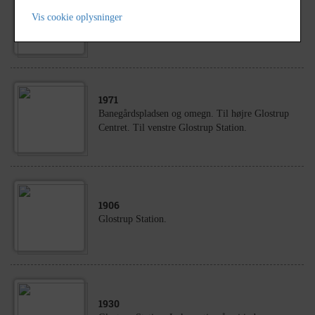
1907
Vis cookie oplysninger
Glostrup Station og jernbanen.
1971
Banegårdspladsen og omegn. Til højre Glostrup
Centret. Til venstre Glostrup Station.
1906
Glostrup Station.
1930