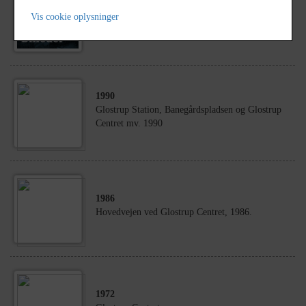
1989
Vis cookie oplysninger
Glostrup Centret
1990
Glostrup Station, Banegårdspladsen og Glostrup
Centret mv. 1990
1986
Hovedvejen ved Glostrup Centret, 1986.
1972