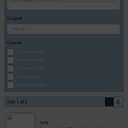
Geografi
Generelt
Vis kun med billeder
Vis kun med filmklip
Vis kun med lydklip
Vis kun med kilder
Vis kun med geo-tag
Side 1 af 5
1970