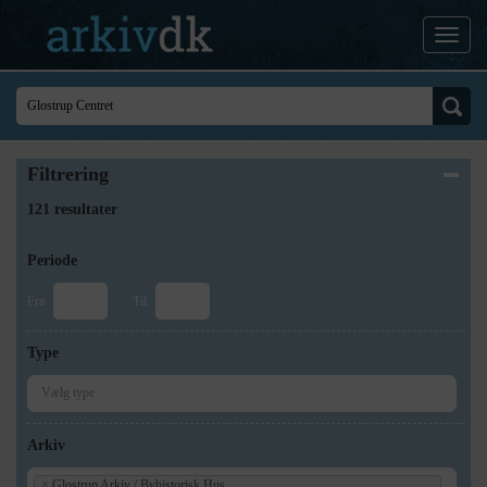
Filtrering
121 resultater
Periode
Fra
Til
Type
Arkiv
×
Glostrup Arkiv / Byhistorisk Hus