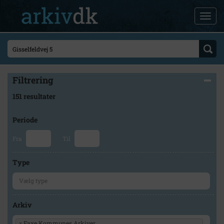
Filtrering
151 resultater
Periode
Fra
Til
Type
Arkiv
×
Faxe Kommunes Arkiver