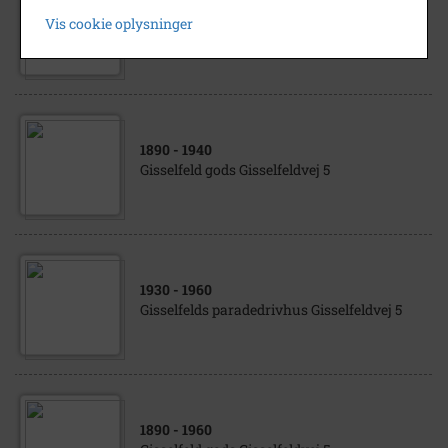
1890
- 1980
Vis cookie oplysninger
Gisselfeld Park Gisselfeldvej 5
1890
- 1940
Gisselfeld gods Gisselfeldvej 5
1930
- 1960
Gisselfelds paradedrivhus Gisselfeldvej 5
1890
- 1960