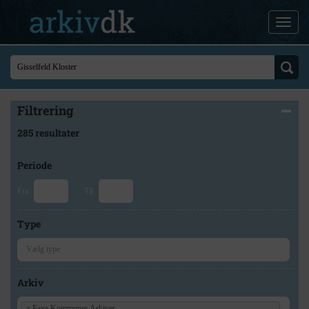
Filtrering
285 resultater
Periode
Fra
Til
Type
Arkiv
×
Faxe Kommunes Arkiver