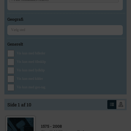
Geografi
Generelt
Vis kun med billeder
Vis kun med filmklip
Vis kun med lydklip
Vis kun med kilder
Vis kun med geo-tag
Side 1 af 10
1575
- 2008