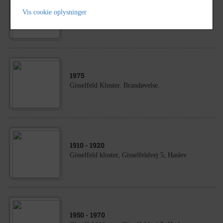
1900
- 1970
Vis cookie oplysninger
Gisselfeld Kloster, Haslev
1975
Gisselfeld Kloster. Brandøvelse.
1910
- 1920
Gisselfeld kloster, Gisselfeldvej 5, Haslev
1950
- 1970