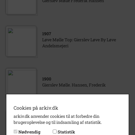
Gierslev Mølle Frederik Hansen
1907
Løve Mølle Top: Gierslev Løve By Løve
Andelsmejeri
1900
Gierslev Mølle. Hansen, Frederik
Cookies på arkiv.dk
arkiv.dk anvender cookies til at forbedre din
1900
- 1925
brugeroplevelse og til indsamling af statistik.
Gierslev mølle med Peder Chr. Jensen i
forgrunden
Nødvendig
Statistik