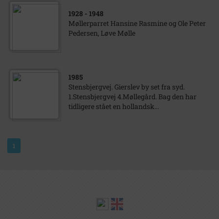
1928
- 1948
Møllerparret Hansine Rasmine og Ole Peter
Pedersen, Løve Mølle
1985
Stensbjergvej. Gierslev by set fra syd.
1.Stensbjergvej 4.Møllegård. Bag den har
tidligere stået en hollandsk...
1
om arkiv.dk
|
arkiver
|
rettigheder og brug
|
faq
|
kontakt
|
privatlivspolitik
|
handelsbetingelser
|
cookie-indstillinger