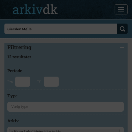
Filtrering
12 resultater
Periode
Fra
Til
Type
Arkiv
×
Høng Lokalhistoriske Arkiv