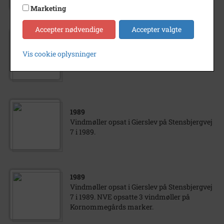
Marketing
Accepter nødvendige
Accepter valgte
1989
Vindmøller opsat på Stensbjergvej 7 i
Vis cookie oplysninger
Gierslev i 1989.
1989
Vindmøller opsat i Gierslev på Stensbjergvej
7 i 1989.
1989
Vindmøller opsat i Gierslev på Stensbjergvej
7 i 1989. NVE opsatte 3 vindmøller på
Kornommegårds marker.