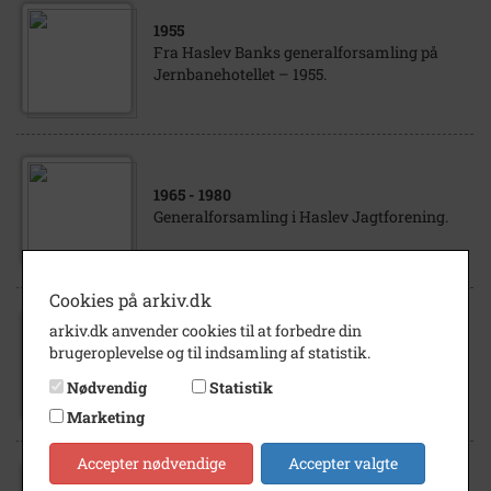
1955
Fra Haslev Banks generalforsamling på
Jernbanehotellet – 1955.
1965
- 1980
Generalforsamling i Haslev Jagtforening.
Cookies på arkiv.dk
arkiv.dk anvender cookies til at forbedre din
2020
brugeroplevelse og til indsamling af statistik.
Generalforsamling SJ 27/7-2020
Nødvendig
Statistik
Marketing
Accepter nødvendige
Accepter valgte