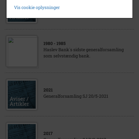
2020
Vis cookie oplysninger
Generalforsamling SJ 4/8-2020
1980
- 1985
Haslev Bank´s sidste generalforsamling
som selvstændig bank.
2021
Generalforsamling SJ 20/5-2021
2017