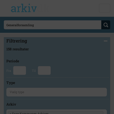
Filtrering
158 resultater
Periode
Fra
Til
Type
Arkiv
×
Faxe Kommunes Arkiver