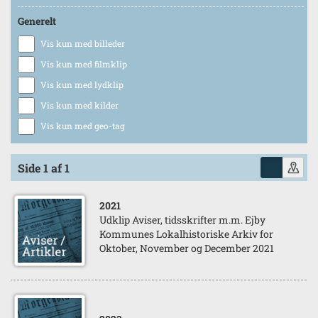
Generelt
Vis kun med billeder
Vis kun med filmklip
Vis kun med lydklip
Vis kun med kilder
Vis kun med geo-tag
Side 1 af 1
2021
Udklip Aviser, tidsskrifter m.m. Ejby
Kommunes Lokalhistoriske Arkiv for
Oktober, November og December 2021