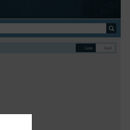
Liste
Kort