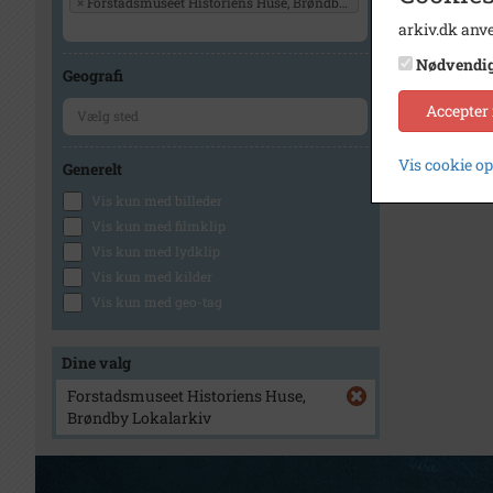
×
Forstadsmuseet Historiens Huse, Brøndby Lokalarkiv
arkiv.dk anve
Nødvendi
Geografi
Accepter
Vis cookie o
Generelt
Vis kun med billeder
Vis kun med filmklip
Vis kun med lydklip
Vis kun med kilder
Vis kun med geo-tag
Dine valg
Forstadsmuseet Historiens Huse,
Brøndby Lokalarkiv