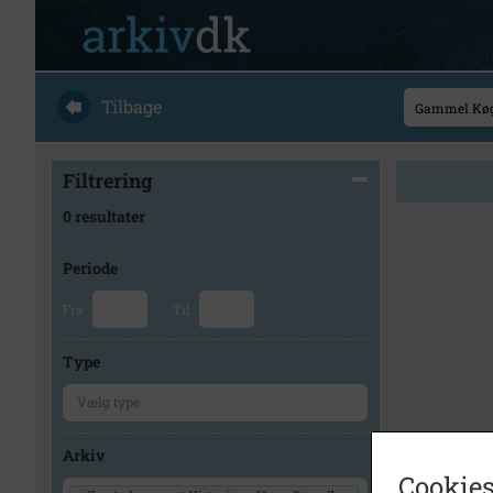
Tilbage
Filtrering
0 resultater
Periode
Fra
Til
Type
Arkiv
Cookies