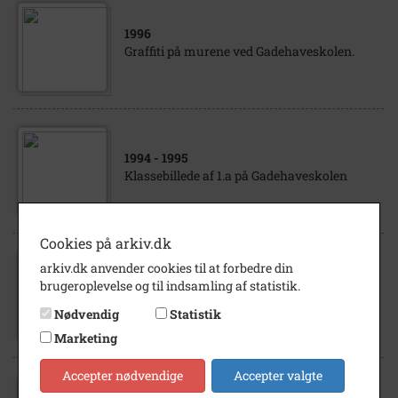
1996
Graffiti på murene ved Gadehaveskolen.
1994
- 1995
Klassebillede af 1.a på Gadehaveskolen
Cookies på arkiv.dk
arkiv.dk anvender cookies til at forbedre din
1995
brugeroplevelse og til indsamling af statistik.
Klassebillede af 2.a på Gadehaveskolen
Nødvendig
Statistik
Marketing
Accepter nødvendige
Accepter valgte
1976
- 1977