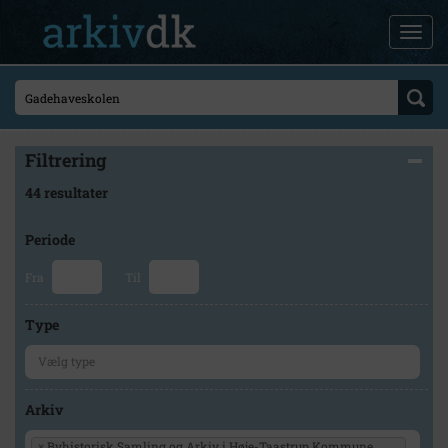
Filtrering
44 resultater
Periode
Fra
Til
Type
Arkiv
×
Byhistorisk Samling og Arkiv i Høje-Taastrup Kommune