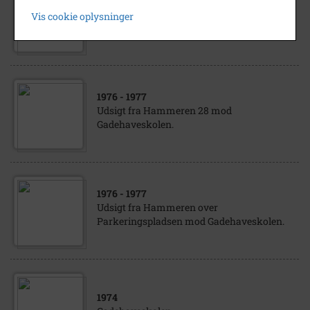
Udsigt fra Hammeren 28 mod
Vis cookie oplysninger
Gadehaveskolen.
1976
- 1977
Udsigt fra Hammeren 28 mod
Gadehaveskolen.
1976
- 1977
Udsigt fra Hammeren over
Parkeringspladsen mod Gadehaveskolen.
1974