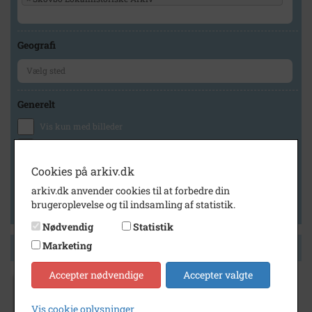
Geografi
Generelt
Vis kun med billeder
Vis kun med filmklip
Vis kun med lydklip
Cookies på arkiv.dk
Vis kun med kilder
arkiv.dk anvender cookies til at forbedre din
brugeroplevelse og til indsamling af statistik.
Vis kun med geo-tag
Nødvendig
Statistik
Marketing
Side 1 af 1
Accepter nødvendige
Accepter valgte
1917
Vis cookie oplysninger