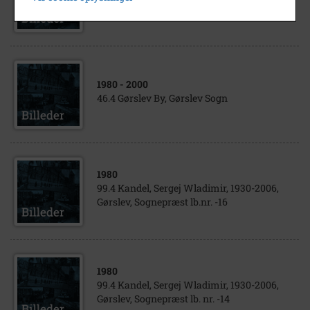
46.4 Gørslev, Gørslev
1980
- 2000
46.4 Gørslev By, Gørslev Sogn
1980
99.4 Kandel, Sergej Wladimir, 1930-2006,
Gørslev, Sognepræst lb.nr. -16
1980
99.4 Kandel, Sergej Wladimir, 1930-2006,
Gørslev, Sognepræst lb. nr. -14