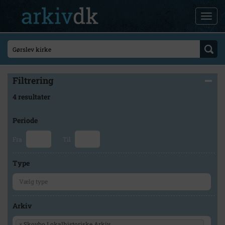
Filtrering
4 resultater
Periode
Fra
Til
Type
Arkiv
×
Skovbo Lokalhistoriske Arkiv