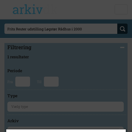
Filtrering
1 resultater
Periode
Fra
Til
Type
Arkiv
×
Løgstør Lokalarkiv