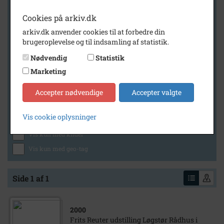
Cookies på arkiv.dk
arkiv.dk anvender cookies til at forbedre din
Geografi
brugeroplevelse og til indsamling af statistik.
Nødvendig
Statistik
Marketing
Generelt
Vis kun med billeder
Accepter nødvendige
Accepter valgte
Vis kun med filmklip
Vis cookie oplysninger
Vis kun med lydklip
Vis kun med kilder
Vis kun med geo-tag
Side 1 af 1
2000
Frits Reuter udstilling Løgstør Rådhus i