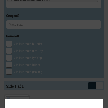
Geografi
Generelt
Vis kun med billeder
Vis kun med filmklip
Vis kun med lydklip
Vis kun med kilder
Vis kun med geo-tag
Side 1 af 1
1980
Fritidshjemmet "Odinsborgen" Odinsvej 16