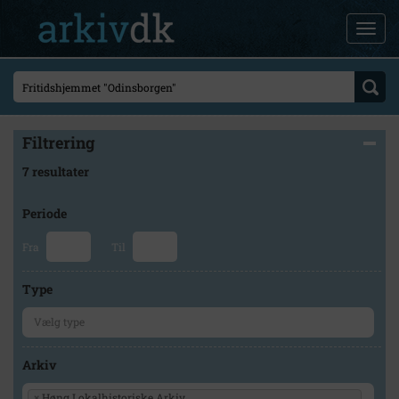
Filtrering
7 resultater
Periode
Fra
Til
Type
Arkiv
×
Høng Lokalhistoriske Arkiv