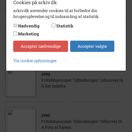
Cookies på arkiv.dk
A
arkiv.dk anvender cookies til at forbedre din
brugeroplevelse og til indsamling af statistik.
Nødvendig
Statistik
1990
Marketing
Fritidshjemmet "Odinsborgen" Odinsvej 16
A
Accepter nødvendige
Accepter valgte
Vis cookie oplysninger
1990
Fritidshjemmet "Odinsborgen" Odonsvej 16
A Set indefra
1990
Fritidshjemmet "Odinsborgen" Odinsvej 16
A Foto af haven