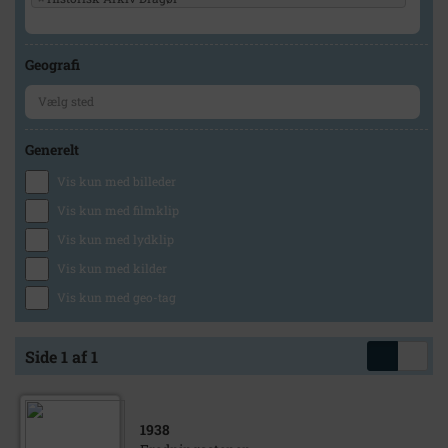
Geografi
Generelt
Vis kun med billeder
Vis kun med filmklip
Vis kun med lydklip
Vis kun med kilder
Vis kun med geo-tag
Side 1 af 1
1938