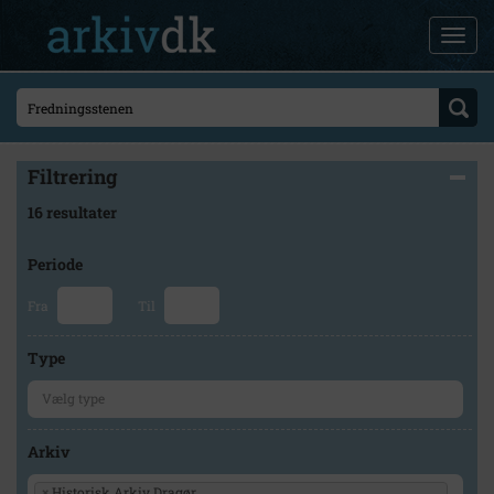
Filtrering
16 resultater
Periode
Fra
Til
Type
Arkiv
×
Historisk Arkiv Dragør