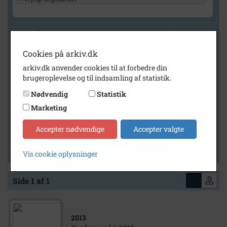
Geografi
Cookies på arkiv.dk
arkiv.dk anvender cookies til at forbedre din
Generelt
brugeroplevelse og til indsamling af statistik.
Vis kun med billeder
Nødvendig
Statistik
Vis kun med filmklip
Marketing
Vis kun med lydklip
Accepter nødvendige
Accepter valgte
Vis kun med kilder
Vis kun med geo-tag
Vis cookie oplysninger
Side 1 af 1
2013