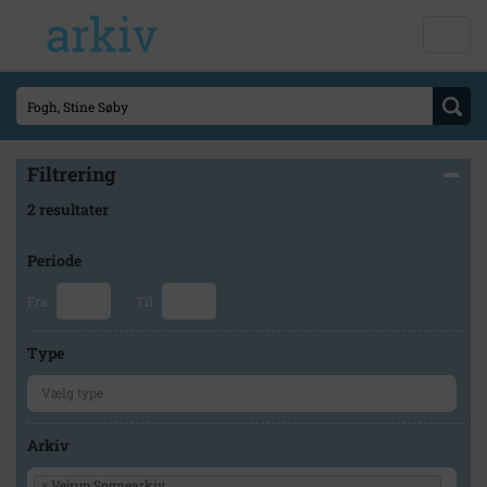
Filtrering
2 resultater
Periode
Fra
Til
Type
Arkiv
×
Vejrup Sognearkiv