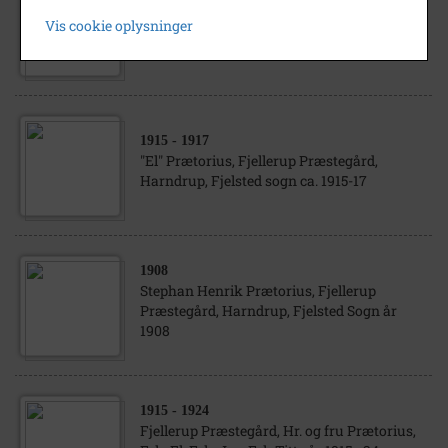
Fjellerup Præstegård ca 1925.med plade
Vis cookie oplysninger
over porthvælving m. indskrift, Fjelsted
sogn
1915
- 1917
"El" Prætorius, Fjellerup Præstegård,
Harndrup, Fjelsted sogn ca. 1915-17
1908
Stephan Henrik Prætorius, Fjellerup
Præstegård, Harndrup, Fjelsted Sogn år
1908
1915
- 1924
Fjellerup Præstegård, Hr. og fru Prætorius,