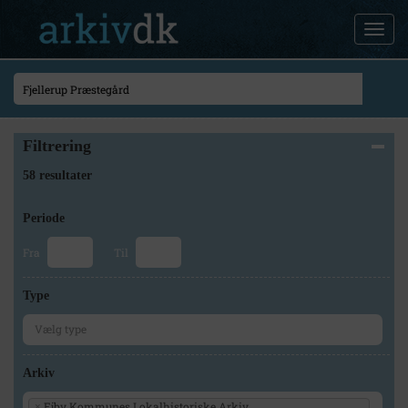
Filtrering
58 resultater
Periode
Fra
Til
Type
Arkiv
Ejby Kommunes Lokalhistoriske Arkiv
×