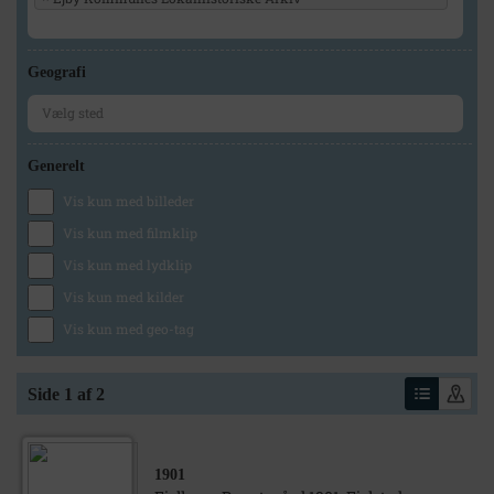
Geografi
Generelt
Vis kun med billeder
Vis kun med filmklip
Vis kun med lydklip
Vis kun med kilder
Vis kun med geo-tag
Side 1 af 2
1901