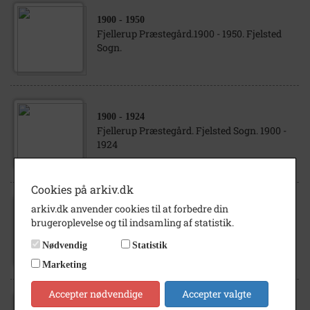
1900
- 1950
Fjellerup Præstegård.1900 - 1950. Fjelsted
Sogn.
1900
- 1924
Fjellerup Præstegård. Fjelsted Sogn. 1900 -
1924
Cookies på arkiv.dk
arkiv.dk anvender cookies til at forbedre din
1916
brugeroplevelse og til indsamling af statistik.
Ungdomsmøde i Fjellerup Præstegård år
1916, Fjelsted sogn
Nødvendig
Statistik
Marketing
Accepter nødvendige
Accepter valgte
1925