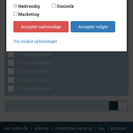
Nødvendig
Statistik
Marketing
Geografi
Accepter nødvendige
Accepter valgte
Vis cookie oplysninger
Generelt
Vis kun med billeder
Vis kun med filmklip
Vis kun med lydklip
Vis kun med kilder
Vis kun med geo-tag
om arkiv.dk
|
arkiver
|
rettigheder og brug
|
faq
|
kontakt