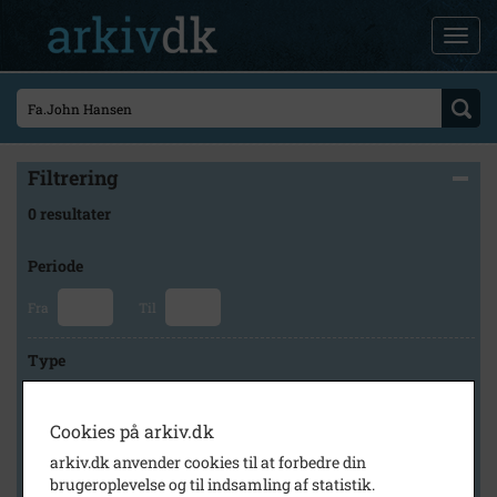
Filtrering
0 resultater
Periode
Fra
Til
Type
Cookies på arkiv.dk
Arkiv
arkiv.dk anvender cookies til at forbedre din
brugeroplevelse og til indsamling af statistik.
×
Lokalarkivet Alsønderup -Tjæreby