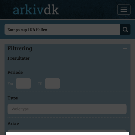
Filtrering
1 resultater
Periode
Fra
Til
Type
Arkiv
×
Lokalarkivet Alsønderup -Tjæreby