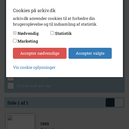
Cookies på arkiv.dk
arkiv.dk anvender cookies til at forbedre din
Geografi
brugeroplevelse og til indsamling af statistik.
Nødvendig
Statistik
Marketing
Generelt
Vis kun med billeder
Accepter nødvendige
Accepter valgte
Vis kun med filmklip
Vis cookie oplysninger
Vis kun med lydklip
Vis kun med kilder
Vis kun med geo-tag
Side 1 af 1
1969