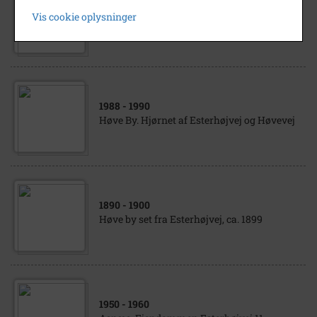
1983
Vis cookie oplysninger
Parkanlægget på Esterhøjvej - februar 1983
1988
- 1990
Høve By. Hjørnet af Esterhøjvej og Høvevej
1890
- 1900
Høve by set fra Esterhøjvej, ca. 1899
1950
- 1960