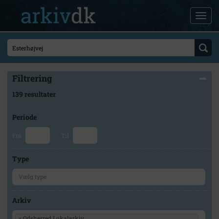
Filtrering
139 resultater
Periode
Fra
Til
Type
Arkiv
×
Odsherred Lokalarkiv