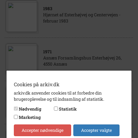
1983
Hjørnet af Esterhøjvej og Centervejen -
februar 1983
1971
Asnæs Forsamlingshus Esterhøjvej 26,
4550 Asnæs
Cookies på arkiv.dk
arkiv.dk anvender cookies til at forbedre din
1981
brugeroplevelse og til indsamling af statistik.
Jette Clemmesen, foran den gamle biograf,
Esterhøjvej, Asnæs
Nødvendig
Statistik
Marketing
Accepter nødvendige
Accepter valgte