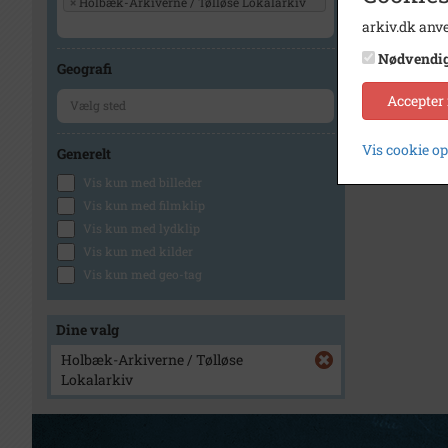
×
Holbæk-Arkiverne / Tølløse Lokalarkiv
arkiv.dk anve
Nødvendi
Geografi
Accepter
Vis cookie o
Generelt
Vis kun med billeder
Vis kun med filmklip
Vis kun med lydklip
Vis kun med kilder
Vis kun med geo-tag
Dine valg
Holbæk-Arkiverne / Tølløse
Lokalarkiv