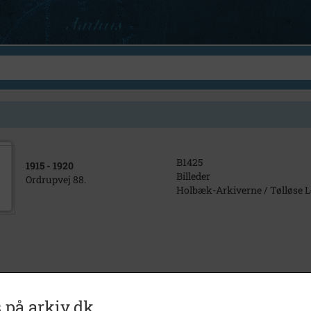
B1425
1915
- 1920
Billeder
Ordrupvej 88.
Holbæk-Arkiverne / Tølløse L
 på arkiv.dk