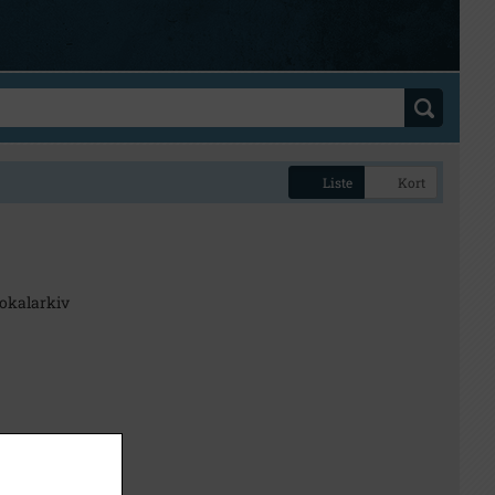
Liste
Kort
okalarkiv