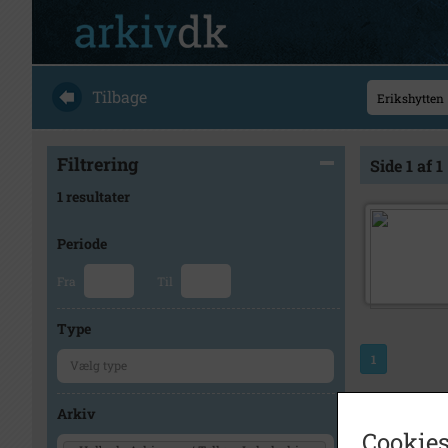
Tilbage
Filtrering
Side 1 af 1
1 resultater
Periode
Fra
Til
Type
1
Arkiv
Cookies