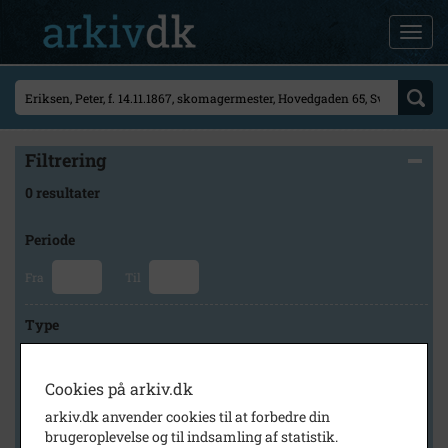
Filtrering
0 resultater
Periode
Fra
Til
Type
Cookies på arkiv.dk
Arkiv
arkiv.dk anvender cookies til at forbedre din
brugeroplevelse og til indsamling af statistik.
×
Svinninge Lokalhistoriske Arkiv