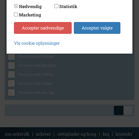
Nødvendig
Statistik
Marketing
Geografi
Accepter nødvendige
Accepter valgte
Vis cookie oplysninger
Generelt
Vis kun med billeder
Vis kun med filmklip
Vis kun med lydklip
Vis kun med kilder
Vis kun med geo-tag
om arkiv.dk
|
arkiver
|
rettigheder og brug
|
faq
|
kontakt