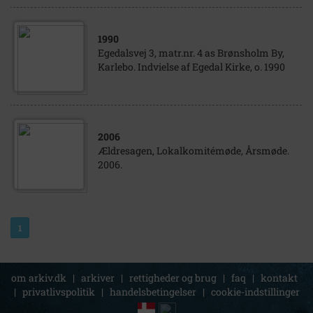
1990
Egedalsvej 3, matr.nr. 4 as Brønsholm By,
Karlebo. Indvielse af Egedal Kirke, o. 1990
2006
Ældresagen, Lokalkomitémøde, Årsmøde.
2006.
1
om arkiv.dk
|
arkiver
|
rettigheder og brug
|
faq
|
kontakt
|
privatlivspolitik
|
handelsbetingelser
|
cookie-indstillinger