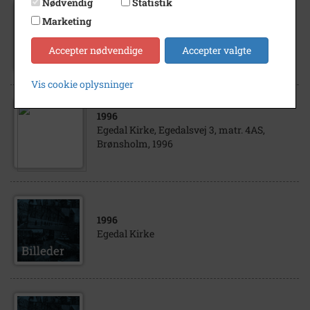
Nødvendig
Statistik
1996
Marketing
Egedal Kirke, Egedalsvej 3, matr. 4AS,
Brønsholm By, Karlebo, Kirkeskib. 1996.
Accepter nødvendige
Accepter valgte
Vis cookie oplysninger
1996
Egedal Kirke, Egedalsvej 3, matr. 4AS,
Brønsholm, 1996
1996
Egedal Kirke