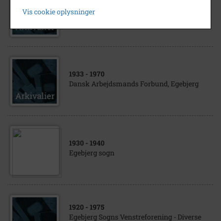
Egebjerg kommunes Brandvæsen - Div.
Vis cookie oplysninger
arkivalier
1933
- 1970
Dansk Arbejdsmands Forbund, Egebjerg
1930
- 1940
Egebjerg sogn
1920
- 1975
Egebjerg Sogns Venstreforening - Diverse