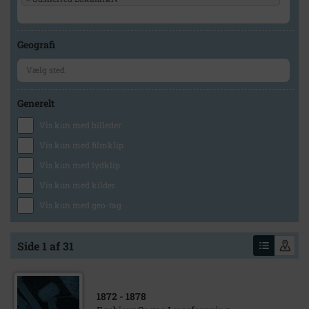
Geografi
Generelt
Vis kun med billeder
Vis kun med filmklip
Vis kun med lydklip
Vis kun med kilder
Vis kun med geo-tag
Side 1 af 31
1872
- 1878