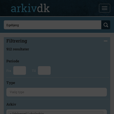
Filtrering
912 resultater
Periode
Fra
Til
Type
Arkiv
×
Odsherred Lokalarkiv