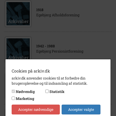
1918
Egebjerg Afholdsforening
1942
- 1988
Egebjerg Persionistforening
Cookies på arkiv.dk
arkiv.dk anvender cookies til at forbedre din
1880
- 2003
brugeroplevelse og til indsamling af statistik.
Vig-Egebjerg Foredragsforening -
Nødvendig
Statistik
Marketing
Accepter nødvendige
Accepter valgte
1895
- 1975