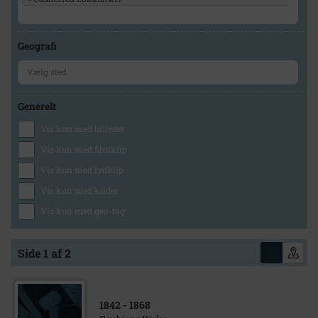
Geografi
Generelt
Vis kun med billeder
Vis kun med filmklip
Vis kun med lydklip
Vis kun med kilder
Vis kun med geo-tag
Side 1 af 2
1842
- 1868