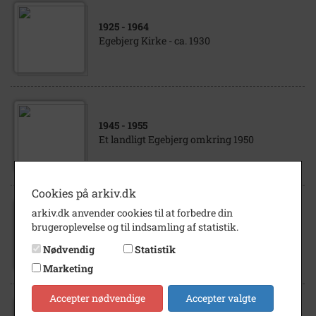
1925
- 1964
Egebjerg Kirke - ca. 1930
1945
- 1955
Et landligt Egebjerg omkring 1950
Cookies på arkiv.dk
arkiv.dk anvender cookies til at forbedre din
1967
brugeroplevelse og til indsamling af statistik.
Egebjerg Kirke - ca. 1967
Nødvendig
Statistik
Marketing
Accepter nødvendige
Accepter valgte