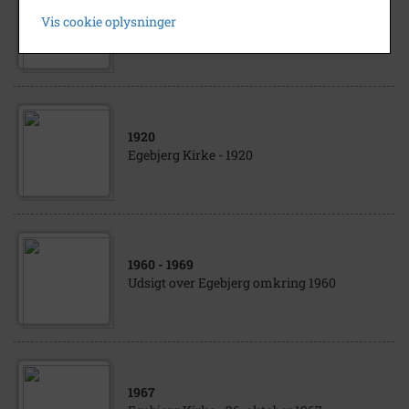
1935
Vis cookie oplysninger
Interiør, Egebjerg Kirke - 1935
1920
Egebjerg Kirke - 1920
1960
- 1969
Udsigt over Egebjerg omkring 1960
1967