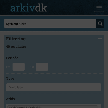
Filtrering
40 resultater
Periode
Fra
Til
Type
Arkiv
×
Odsherred Lokalarkiv