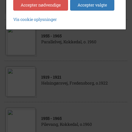
Kokkedal Stationsvej, o. 1960
Accepter nødvendige
Accepter valgte
Vis cookie oplysninger
1955
- 1965
Parallelvej, Kokkedal, o. 1960
1919
- 1921
Helsingørsvej, Fredensborg, o.1922
1955
- 1965
Pilevang, Kokkedal, o.1960