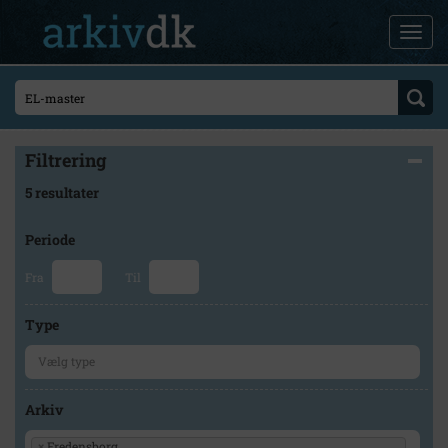
Filtrering
5 resultater
Periode
Fra
Til
Type
Arkiv
×
Fredensborg