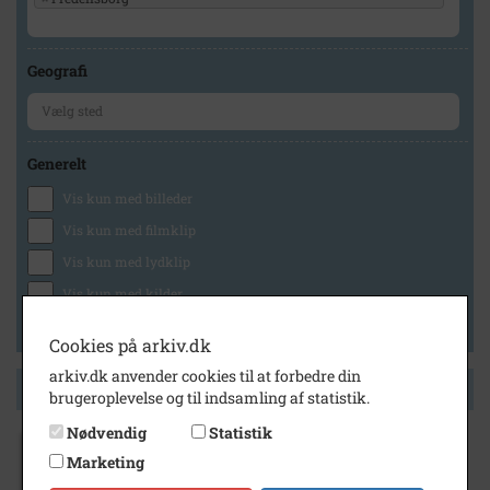
Geografi
Generelt
Vis kun med billeder
Vis kun med filmklip
Vis kun med lydklip
Vis kun med kilder
Vis kun med geo-tag
Cookies på arkiv.dk
arkiv.dk anvender cookies til at forbedre din
Side 1 af 1
brugeroplevelse og til indsamling af statistik.
Nødvendig
Statistik
Marketing
1955
- 1965