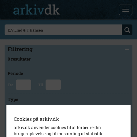
Filtrering
0 resultater
Periode
Fra
Til
Type
Cookies på arkiv.dk
Arkiv
arkiv.dk anvender cookies til at forbedre din
brugeroplevelse og til indsamling af statistik.
×
Skive Byarkiv