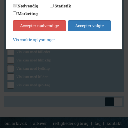
Nødvendig
Statistik
Marketing
Geografi
Accepter nødvendige
Accepter valgte
Vis cookie oplysninger
Generelt
Vis kun med billeder
Vis kun med filmklip
Vis kun med lydklip
Vis kun med kilder
Vis kun med geo-tag
om arkiv.dk
|
arkiver
|
rettigheder og brug
|
faq
|
kontakt